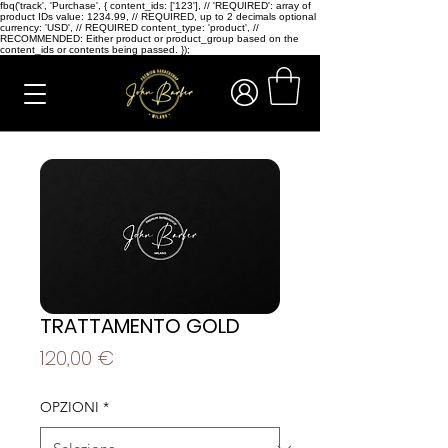
fbq('track', 'Purchase', { content_ids: ['123'], // 'REQUIRED': array of
product IDs value: 1234.99, // REQUIRED, up to 2 decimals optional
currency: 'USD', // REQUIRED content_type: 'product', //
RECOMMENDED: Either product or product_group based on the
content_ids or contents being passed. });
TRATTAMENTO GOLD
Prezzo
120,00 €
OPZIONI
*