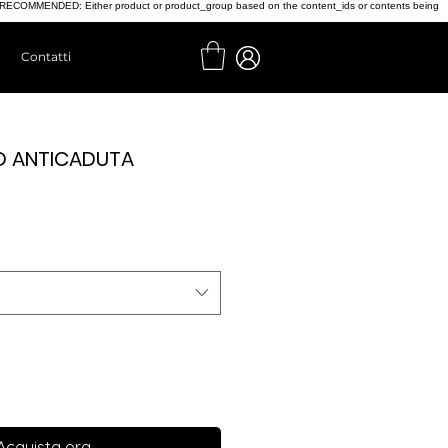
t', // RECOMMENDED: Either product or product_group based on the content_ids or contents being
Contatti
 ANTICADUTA
Acquista ora