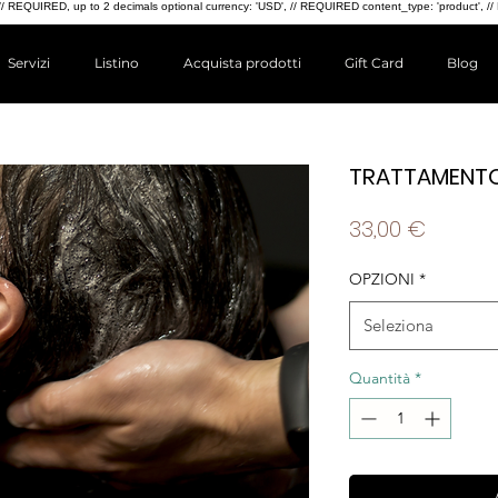
4.99, // REQUIRED, up to 2 decimals optional currency: 'USD', // REQUIRED content_type: 'produc
Servizi
Listino
Acquista prodotti
Gift Card
Blog
TRATTAMENTO
Prezzo
33,00 €
OPZIONI
*
Seleziona
Quantità
*