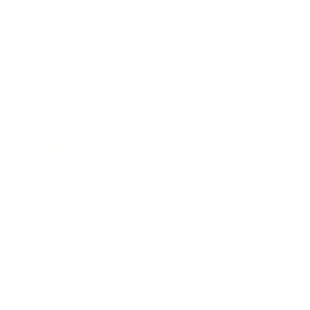
 Gift Card
itiche di reso e rimborsi
ormativa sulla privacy
cy