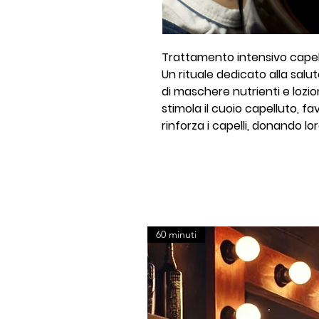
Trattamento intensivo capelli
Un rituale dedicato alla salut
di maschere nutrienti e lozi
stimola il cuoio capelluto, f
rinforza i capelli, donando lo
60 minuti