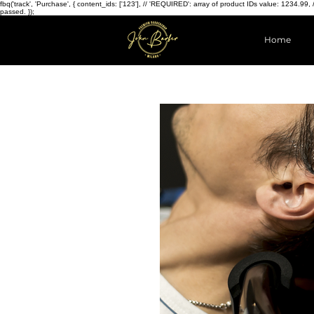
fbq('track', 'Purchase', { content_ids: ['123'], // 'REQUIRED': array of product IDs value: 123
passed. });
Home