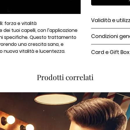
Validità e utiliz
: forza e vitalità
e dei tuoi capelli, con l’applicazione
🪒 Valido in tutti i 
Condizioni gene
oni specifiche. Questo trattamento
🗓️ Riserva il tuo p
+39 340 9573 023
avorendo una crescita sana, e
• Validità 12 mesi 
🎫 Tieni a portata
ro nuova vitalità e lucentezza.
Card e Gift Box
• Può essere cedut
riceverai via mail
• Servizi aggiuntiv
Presentando il codi
salone
utilizzata per l'acqu
Prodotti correlati
fisica e gli eventua