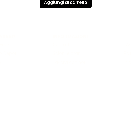
Aggiungi al carrello
ARBER
INFORMAZIONI
ervizi
Contatti
FAQ
o Depot
Saloni e orari
Pol
Inf
Lavora con noi
d
JOHN BARBER SRLS
Via Domodossola 17 - 20145 Milano
P.I. 12691510965
Copyright © 2023 John Barber Milano - Tutti i diritti riservati
Ottimizzazione SEO E.Boretti
iva sulla raccolta
Le tue preferenze relative alla priva