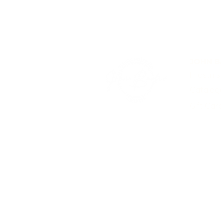
JOHN B
I nostri s
Catalog
Gift Car
Privacy Policy
Termini e Condizioni
Informat