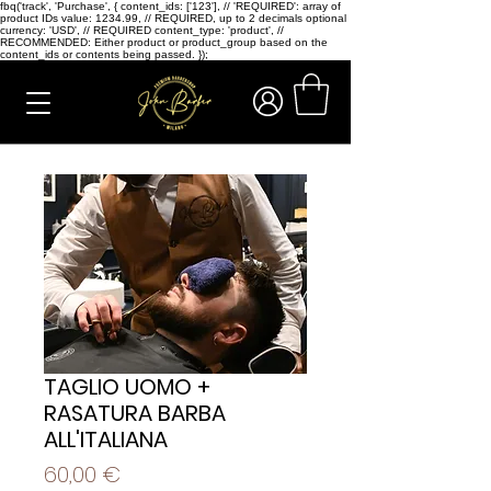
fbq('track', 'Purchase', { content_ids: ['123'], // 'REQUIRED': array of
product IDs value: 1234.99, // REQUIRED, up to 2 decimals optional
currency: 'USD', // REQUIRED content_type: 'product', //
RECOMMENDED: Either product or product_group based on the
content_ids or contents being passed. });
TAGLIO UOMO +
RASATURA BARBA
ALL'ITALIANA
Prezzo
60,00 €