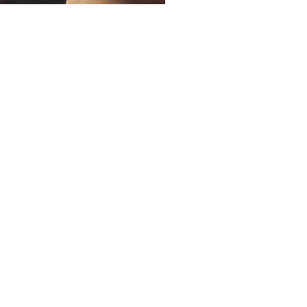
 Gift Card
itiche di reso e rimborsi
ormativa sulla privacy