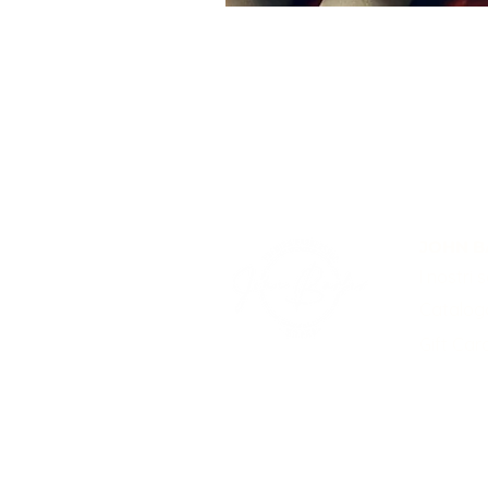
JOHN B
I nostri s
Catalog
Gift Car