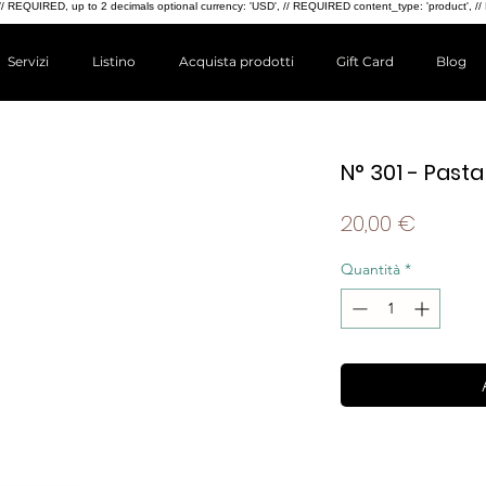
4.99, // REQUIRED, up to 2 decimals optional currency: 'USD', // REQUIRED content_type: 'produc
Servizi
Listino
Acquista prodotti
Gift Card
Blog
N° 301 - Past
Prezzo
20,00 €
Quantità
*