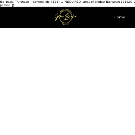
fbq('track', 'Purchase', { content_ids: ['123'], // 'REQUIRED': array of product IDs value: 123
passed. });
Home