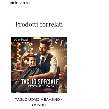
ciclo vitale.
Prodotti correlati
60 minuti
TAGLIO UOMO + BAMBINO -
CARD 100€ + GIFT BO
COMBO