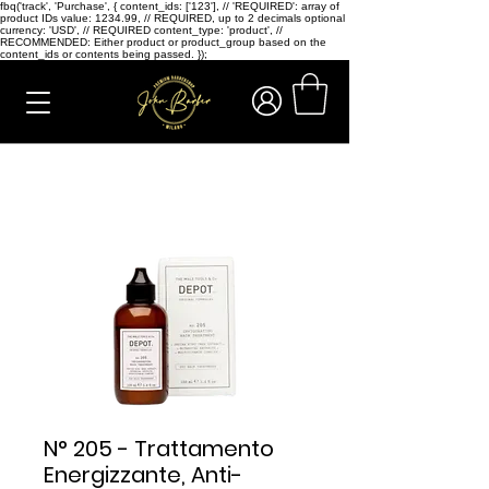
fbq('track', 'Purchase', { content_ids: ['123'], // 'REQUIRED': array of
product IDs value: 1234.99, // REQUIRED, up to 2 decimals optional
currency: 'USD', // REQUIRED content_type: 'product', //
RECOMMENDED: Either product or product_group based on the
content_ids or contents being passed. });
N° 205 - Trattamento
Energizzante, Anti-