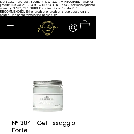
fbq('track', 'Purchase', { content_ids: ['123'], // 'REQUIRED': array of
product IDs value: 1234.99, // REQUIRED, up to 2 decimals optional
currency: 'USD', // REQUIRED content_type: 'product', //
RECOMMENDED: Either product or product_group based on the
content_ids or contents being passed. });
N° 304 - Gel Fissaggio
Forte