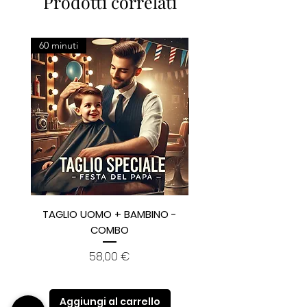
Prodotti correlati
60 minuti
TAGLIO UOMO + BAMBINO -
CARD 100€ + GIFT BO
COMBO
Prezzo
58,00 €
Aggiungi al carrello
Aggiungi al carre