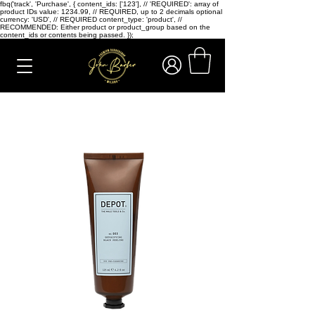
fbq('track', 'Purchase', { content_ids: ['123'], // 'REQUIRED': array of
product IDs value: 1234.99, // REQUIRED, up to 2 decimals optional
currency: 'USD', // REQUIRED content_type: 'product', //
RECOMMENDED: Either product or product_group based on the
content_ids or contents being passed. });