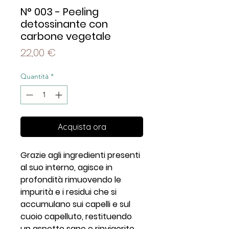
N° 003 - Peeling
detossinante con
carbone vegetale
Prezzo
22,00 €
Quantità
*
Acquista ora
Grazie agli ingredienti presenti
al suo interno, agisce in
profondità rimuovendo le
impurità e i residui che si
accumulano sui capelli e sul
cuoio capelluto, restituendo
un aspetto sano e rinvigorito.