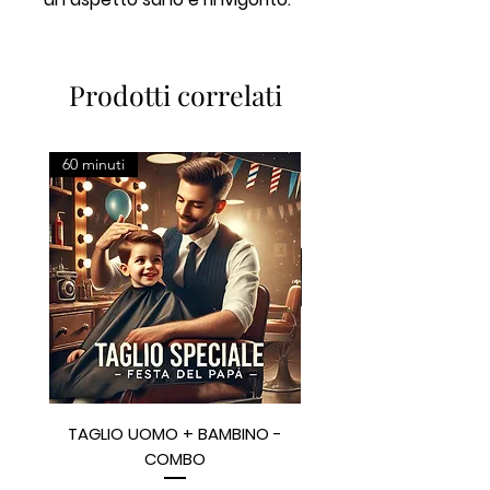
Prodotti correlati
60 minuti
TAGLIO UOMO + BAMBINO -
CARD 100€ + GIFT BO
COMBO