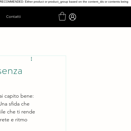
t', // RECOMMENDED: Either product or product_group based on the content_ids or contents being
Contatti
senza
ai capito bene: 
Una sfida che 
le che ti rende 
rete e ritmo 