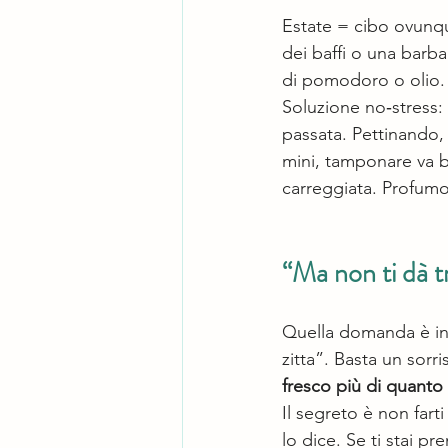
Estate = cibo ovunqu
dei baffi o una barba 
di pomodoro o olio.
Soluzione no‑stress: 
passata. Pettinando, 
mini, tamponare va be
carreggiata. Profumo
“Ma non ti dà 
Quella domanda è inev
zitta”. Basta un sorr
fresco più di quanto
Il segreto è non far
lo dice. Se ti stai p