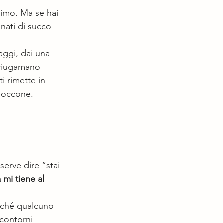
imo. Ma se hai 
gnati di succo 
aggi, dai una 
sciugamano 
i rimette in 
 boccone.
erve dire “stai 
à mi tiene al 
erché qualcuno 
 contorni – 