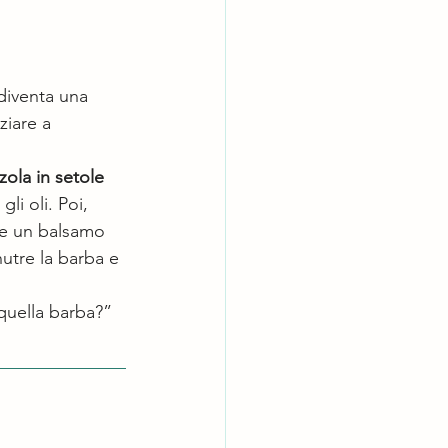
diventa una 
ziare a 
zola in setole 
li oli. Poi, 
re un balsamo 
utre la barba e 
 quella barba?” 