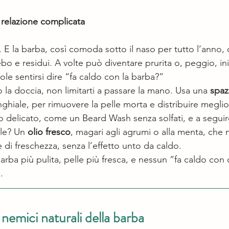
relazione complicata
. E la barba, così comoda sotto il naso per tutto l’anno, 
o e residui. A volte può diventare prurita o, peggio, ini
le sentirsi dire “fa caldo con la barba?”
la doccia, non limitarti a passare la mano. Usa una 
spaz
nghiale, per rimuovere la pelle morta e distribuire meglio g
 delicato, come un Beard Wash senza solfati, e a segui
ale? Un 
olio fresco
, magari agli agrumi o alla menta, che n
 di freschezza, senza l’effetto unto da caldo.
barba più pulita, pelle più fresca, e nessun “fa caldo con
.
 nemici naturali della barba