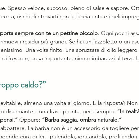
e. Spesso veloce, succoso, pieno di salse e sapore. Ott
corta, rischi di ritrovarti con la faccia unta e i peli impre
porta sempre con te un pettine piccolo
. Ogni pochi ass
rimuovi i residui più grandi. Se hai un fazzoletto o un a
nissimo. Una volta finito, una spruzzata di olio leggero t
 di fresco e, cosa importante: niente imbarazzi al terzo
troppo caldo?”
itabile, almeno una volta al giorno. E la risposta? Non s
iso disarmante e una frase pronta, per esempio: 
“In realt
 pensi.”
 Oppure: 
“Barba saggia, ombra naturale.”
ti abbattere. La barba non è un accessorio da togliere p
rendendo cura di lei – pulendola, idratandola, profilando i