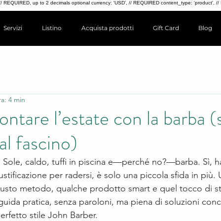
4.99, // REQUIRED, up to 2 decimals optional currency: 'USD', // REQUIRED content_type: 'produc
Servizi
Listino
Acquista prodotti
Gift Card
Blog
ra: 4 min
ntare l’estate con la barba (
al fascino)
 Sole, caldo, tuffi in piscina e—perché no?—barba. Sì, h
ustificazione per radersi, è solo una piccola sfida in più. 
giusto metodo, qualche prodotto smart e quel tocco di sti
guida pratica, senza paroloni, ma piena di soluzioni conc
erfetto stile John Barber.