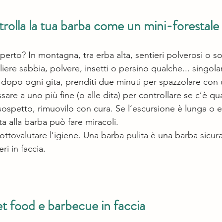
olla la tua barba come un mini-forestale
aperto? In montagna, tra erba alta, sentieri polverosi o sot
ere sabbia, polvere, insetti o persino qualche... singola
dopo ogni gita, prenditi due minuti per spazzolare con 
sare a uno più fine (o alle dita) per controllare se c’è qu
 sospetto, rimuovilo con cura. Se l’escursione è lunga o 
a alla barba può fare miracoli.
sottovalutare l’igiene. Una barba pulita è una barba sic
ri in faccia.
t food e barbecue in faccia