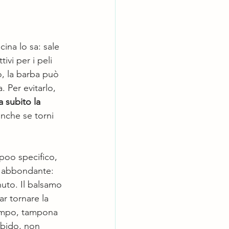
cina lo sa: sale 
ivi per i peli 
o, la barba può 
 Per evitarlo, 
a subito la 
anche se torni 
poo specifico, 
o abbondante: 
nuto. Il balsamo 
ar tornare la 
empo, tampona 
bido, non 