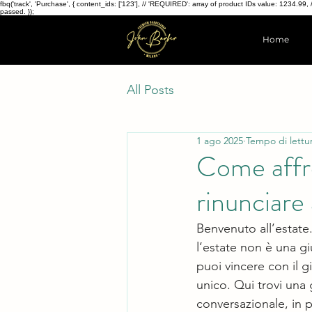
fbq('track', 'Purchase', { content_ids: ['123'], // 'REQUIRED': array of product IDs value: 123
passed. });
Home
All Posts
1 ago 2025
Tempo di lettu
Come affro
rinunciare 
Benvenuto all’estate.
l’estate non è una gi
puoi vincere con il 
unico. Qui trovi una 
conversazionale, in p