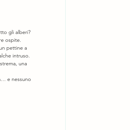
to gli alberi? 
re ospite.
un pettine a 
alche intruso. 
estrema, una 
ura… e nessuno 