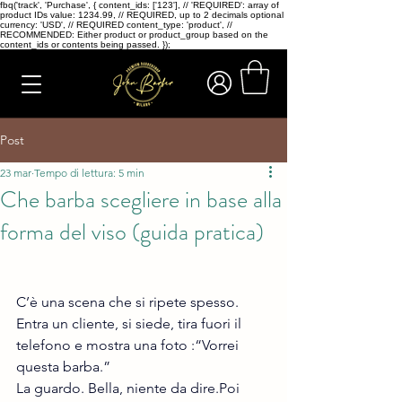
fbq('track', 'Purchase', { content_ids: ['123'], // 'REQUIRED': array of
product IDs value: 1234.99, // REQUIRED, up to 2 decimals optional
currency: 'USD', // REQUIRED content_type: 'product', //
RECOMMENDED: Either product or product_group based on the
content_ids or contents being passed. });
Post
23 mar
Tempo di lettura: 5 min
Che barba scegliere in base alla
forma del viso (guida pratica)
C’è una scena che si ripete spesso.
Entra un cliente, si siede, tira fuori il 
telefono e mostra una foto :“Vorrei 
questa barba.”
La guardo. Bella, niente da dire.Poi 